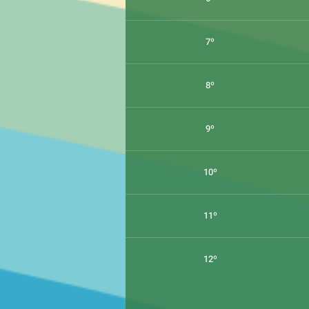
7º
8º
9º
10º
11º
12º