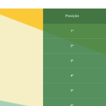
Posição
1º
2º
3º
4º
5º
6º