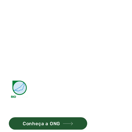
Marp Score é
um projeto da
ONG Rio Paraná
Conheça a ONG