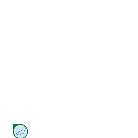
Marp Score é
um projeto da