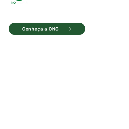
ONG Rio Paraná
Conheça a ONG
Assine nossa
Newsletter
Receba notícias e atualizações.
Assinar