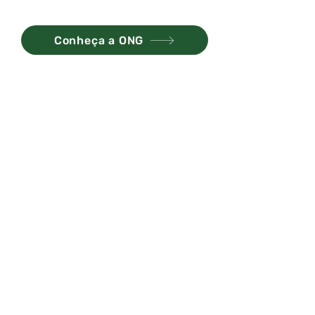
Conheça a ONG
Assine nossa
Newsletter
Receba notícias e atualizações.
Assinar