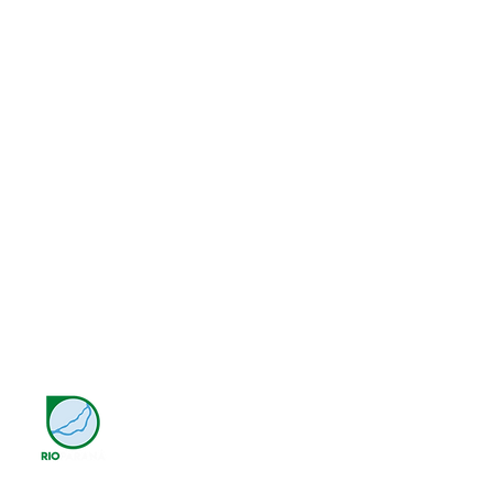
Marp Score é
um projeto da
ONG Rio Paraná