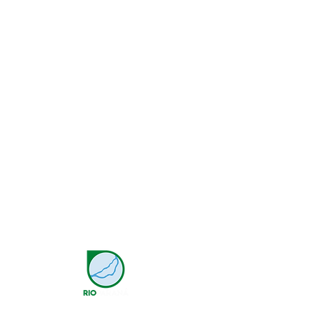
Marp Score es
un proyecto de
la ONG Rio
Paraná